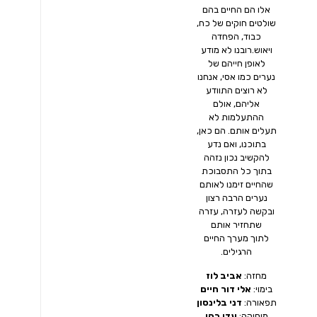
אלו הם החיים בהם
שולטים חוקים של כח,
כבוד, הפחדה
ויאוש.רובנו לא מודע
לאופן חייהם של
נערים כמו אסי, אנחנו
לא רוצים התוודע
אליהם, אולם
ההתעלמות לא
תעלים אותם. הם כאן,
בתוכנו, ואם נדע
להקשיב נכון נזהה
בתוך כל התסבוכת
שהחיים זימנו לאותם
נערים הרבה רצון
ובקשה לעזרה, עזרה
שתחזיר אותם
לתוך מערך החיים
הרגילים.
מחזה:
אביב לוז
בימוי:
אלי דור חיים
תפאורה:
דני בלינסון
מוסיקה:
עדי כהן