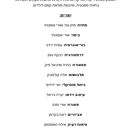
בחוויה ססגונית, מרגשת ומלאת קסם לילדים.
יוצרים:
מחזה
: מתן צור ואורי אומנותי
בימוי
: אורי אומנותי
כוריאוגרפיה
: עמית ירדני
דרמטורגיה
: רבקה נוסן
תפאורה
: בתיה ומיכאל פיק
תלבושות
: אלה קולסניק
ניהול מוסיקלי
: חגי דוידוף
עיצוב וידאו
: יערה ניראל
תאורה
: אורי מורג
אביזרים
: רונה בקרמן
פיתוח רעיון
: אילה האופטמן