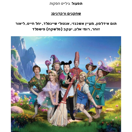
תפעול
: גילייט הפקות
שחקנים ורקדנים:
תום אידלסון, מעיין אשכנזי, אנטולי שיינפלד, יהל חייט, ליאור
זוהר, רומי אלון, יעקב (פלשקה) פישפלד