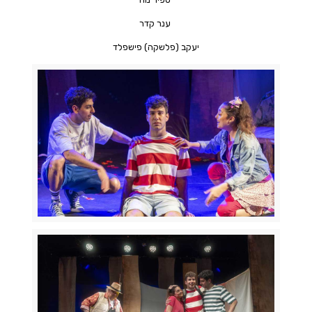
ענר קדר
יעקב (פלשקה) פישפלד