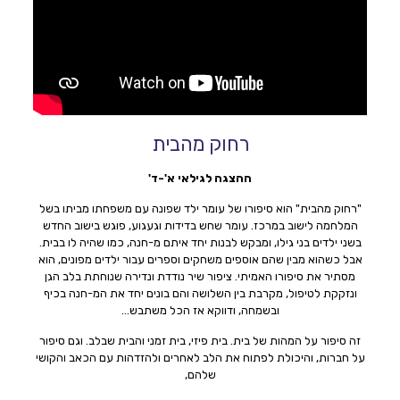
רחוק מהבית
ההצגה לגילאי א'-ד'
"רחוק מהבית" הוא סיפורו של עומר ילד שפונה עם משפחתו מביתו בשל
המלחמה לישוב במרכז. עומר שחש בדידות וגעגוע, פוגש בישוב החדש
בשני ילדים בני גילו, ומבקש לבנות יחד איתם מ-חנה, כמו שהיה לו בבית.
אבל כשהוא מבין שהם אוספים משחקים וספרים עבור ילדים מפונים, הוא
מסתיר את סיפורו האמיתי. ציפור שיר נודדת ונדירה שנוחתת בלב הגן
ונזקקת לטיפול, מקרבת בין השלושה והם בונים יחד את המ-חנה בכיף
ובשמחה, ודווקא אז הכל משתבש…
זה סיפור על המהות של בית. בית פיזי, בית זמני והבית שבלב. וגם סיפור
על חברות, והיכולת לפתוח את הלב לאחרים ולהזדהות עם הכאב והקושי
שלהם,