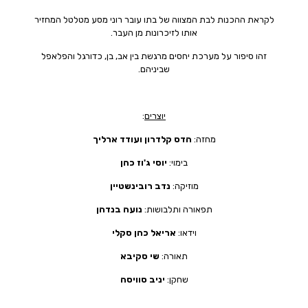
לקראת ההכנות לבת המצווה של בתו עובר רוני מסע מטלטל המחזיר
אותו לזיכרונות מן העבר.
זהו סיפור על מערכת יחסים מרגשת בין אב, בן, כדורגל והפלאפל
שביניהם.
יוצרים
:
מחזה:
הדס קלדרון ועודד ארליך
בימוי:
יוסי ג'וז כהן
מוזיקה:
נדב רובינשטיין
תפאורה ותלבושות:
נועה בנדהן
וידאו:
אריאל כהן סקלי
תאורה:
שי סקיבא
שחקן:
יניב סוויסה