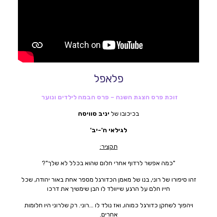
פלאפל
זוכת פרס הצגת השנה – פרס הבמה לילדים ונוער
בכיכובו של
יניב סוויסה
לגילאי ה'-יב'
תקציר:
"כמה אפשר לרדוף אחרי חלום שהוא בכלל לא שלך"?
זהו סיפורו של רוני, בנו של מאמן הכדורגל מספר אחת באור יהודה, שכל
חייו חלם על הרגע שייוולד לו הבן שימשיך את דרכו
ויהפוך לשחקן כדורגל כמוהו, ואז נולד לו …רוני. רק שלרוני היו חלומות
אחרים.