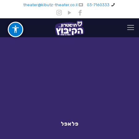
theater@kibutz-theater.co.il
03-7160333
פלאפל