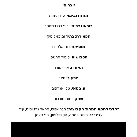
יוצרים:
מחזה ובימוי
: עידן עמית
כוראוגרפיה:
רוני ברנדשטטר
תפאורה:
בתיה ומיכאל פיק
מוסיקה
: חגי אלקיים
תלבושות
: לימור הרשקו
תאורה:
אורי מורג
תפעול
: סיזר
ע.במאי
: טלי אגרונוב
שחקן
: תום חודרוב
רקדני להקת המחול הקבוצית:
הגר אנוש, הראל גרז'וטיס, עידו
גרינברג, רותם דממה, טל סולומון, שני קצמן