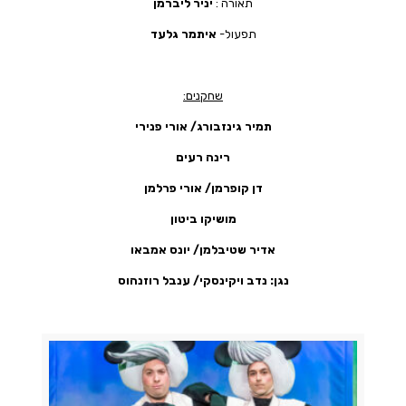
תאורה :
יניר ליברמן
תפעול-
איתמר גלעד
שחקנים:
תמיר גינזבורג/ אורי פנירי
רינה רעים
דן קופרמן/ אורי פרלמן
מושיקו ביטון
אדיר שטיבלמן/ יונס אמבאו
נגן: נדב ויקינסקי/ ענבל רוזנהוס