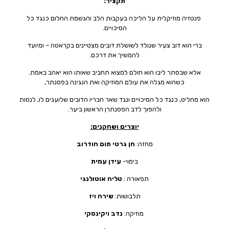
תקציר:
פנטזיה מוזיקלית על הליכה בעקבות הלב והגשמת החלום כנגד כל
הסיכויים.
ברי הוא דוב צעיר שנולד לשושלת דובים מצטיינים בקראטה – ומיועד
להמשיך את דרכם.
אלא שבסתר ליבו הוא חולם למצוא תחביב שאותו הוא יאהב באמת.
כשהוא מגלה את עולם המוזיקה ואת הנגינה בפסנתר,
הוא מחליט, כנגד כל הסיכויים ונגד שאר חבריו הדובים שלועגים לו, לנסות
ולהפוך לדב הפסנתרן הראשון ביער.
יוצרים ושחקנים:
מחזה:
חן גרטי תום חודרוב
בימוי-
עידן עמית
תפאורה :
טליה אוטולנגי
תלבושות:
שירה ויז
מוזיקה:
נדב ויקינסקי