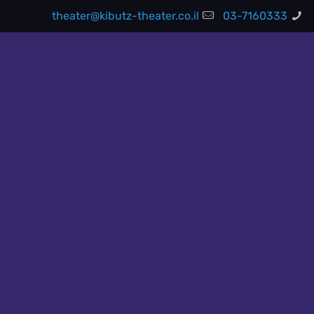
theater@kibutz-theater.co.il
03-7160333